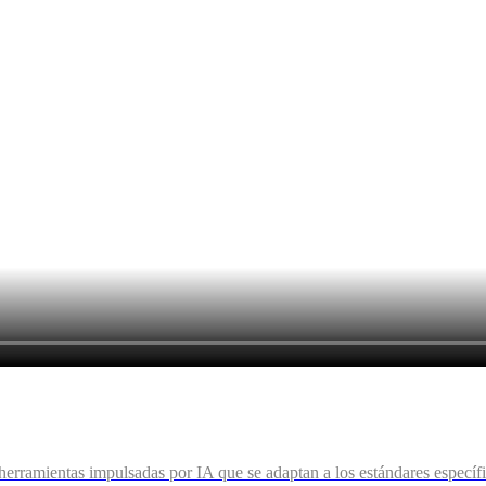
n herramientas impulsadas por IA que se adaptan a los estándares especí