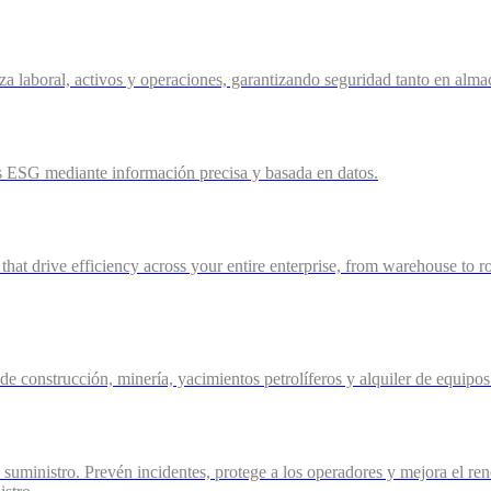
rza laboral, activos y operaciones, garantizando seguridad tanto en a
 ESG mediante información precisa y basada en datos.
 that drive efficiency across your entire enterprise, from warehouse to r
 de construcción, minería, yacimientos petrolíferos y alquiler de equip
 suministro. Prevén incidentes, protege a los operadores y mejora el re