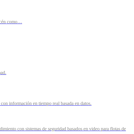
lmacén como…
oad.
os con información en tiempo real basada en datos.
ndimiento con sistemas de seguridad basados en video para flotas de