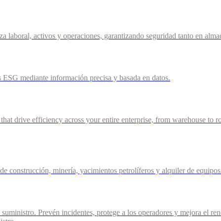
rza laboral, activos y operaciones, garantizando seguridad tanto en a
 ESG mediante información precisa y basada en datos.
 that drive efficiency across your entire enterprise, from warehouse to r
 de construcción, minería, yacimientos petrolíferos y alquiler de equip
 suministro. Prevén incidentes, protege a los operadores y mejora el re