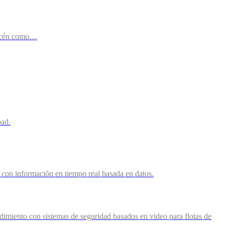
lmacén como…
oad.
os con información en tiempo real basada en datos.
ndimiento con sistemas de seguridad basados en video para flotas de