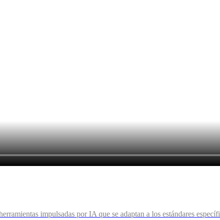
n herramientas impulsadas por IA que se adaptan a los estándares especí