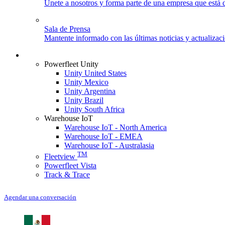
Únete a nosotros y forma parte de una empresa que está d
Sala de Prensa
Mantente informado con las últimas noticias y actualizac
Iniciar sesión
Powerfleet Unity
Unity United States
Unity Mexico
Unity Argentina
Unity Brazil
Unity South Africa
Warehouse IoT
Warehouse IoT - North America
Warehouse IoT - EMEA
Warehouse IoT - Australasia
TM
Fleetview
Powerfleet Vista
Track & Trace
Agendar una conversación