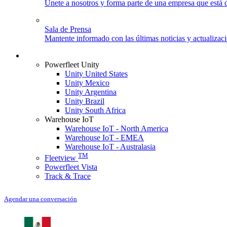
Únete a nosotros y forma parte de una empresa que está d
Sala de Prensa
Mantente informado con las últimas noticias y actualizac
Iniciar sesión
Powerfleet Unity
Unity United States
Unity Mexico
Unity Argentina
Unity Brazil
Unity South Africa
Warehouse IoT
Warehouse IoT - North America
Warehouse IoT - EMEA
Warehouse IoT - Australasia
TM
Fleetview
Powerfleet Vista
Track & Trace
Agendar una conversación