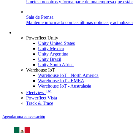
Únete a nosotros y forma parte de una empresa que está d
Sala de Prensa
Mantente informado con las últimas noticias y actualizac
Iniciar sesión
Powerfleet Unity
Unity United States
Unity Mexico
Unity Argentina
Unity Brazil
Unity South Africa
Warehouse IoT
Warehouse IoT - North America
Warehouse IoT - EMEA
Warehouse IoT - Australasia
TM
Fleetview
Powerfleet Vista
Track & Trace
Agendar una conversación