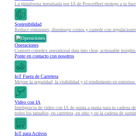
La plataforma impulsada por IA de Powerfleet protege a tu fue
Sostenibilidad
Reduce emisiones, disminuye costos y cumple con regulaciones
Operaciones
Convert complex operational data into clear, actionable insights
Ponte en contacto con nosotros
IoT Fuera de Carretera
Mejore la seguridad, la visibilidad y el rendimiento en entornos
Video con IA
Inteligencia de video con IA de punta a punta para tu cadena de
todos los tamaños, en carretera, en sitio y en la cadena de sumin
IoT para Activos