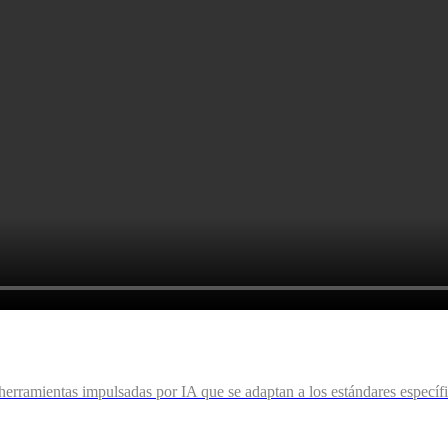
n herramientas impulsadas por IA que se adaptan a los estándares especí