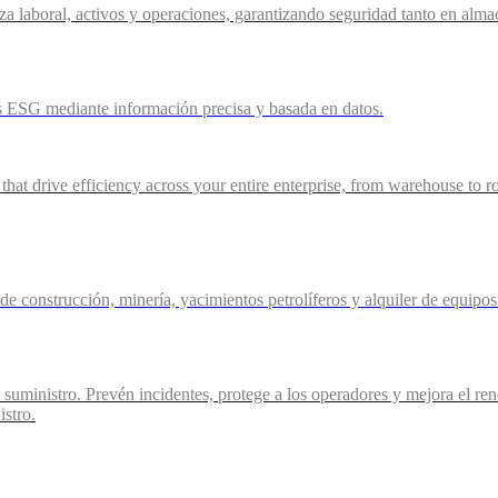
rza laboral, activos y operaciones, garantizando seguridad tanto en a
 ESG mediante información precisa y basada en datos.
 that drive efficiency across your entire enterprise, from warehouse to r
 de construcción, minería, yacimientos petrolíferos y alquiler de equip
 suministro. Prevén incidentes, protege a los operadores y mejora el re
istro.