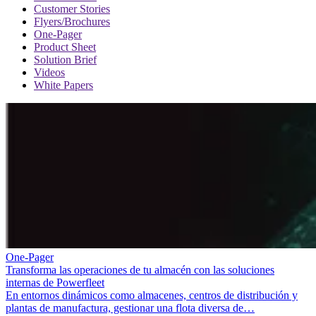
Customer Stories
Flyers/Brochures
One-Pager
Product Sheet
Solution Brief
Videos
White Papers
One-Pager
Transforma las operaciones de tu almacén con las soluciones
internas de Powerfleet
En entornos dinámicos como almacenes, centros de distribución y
plantas de manufactura, gestionar una flota diversa de…