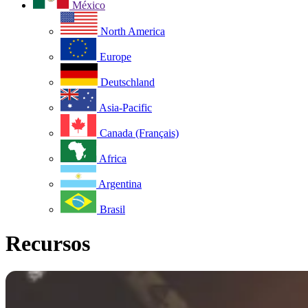
México
North America
Europe
Deutschland
Asia-Pacific
Canada (Français)
Africa
Argentina
Brasil
Recursos