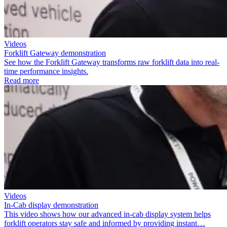
Videos
Forklift Gateway demonstration
See how the Forklift Gateway transforms raw forklift data into real-
time performance insights.
Read more
Videos
In-Cab display demonstration
This video shows how our advanced in-cab display system helps
forklift operators stay safe and informed by providing instant…