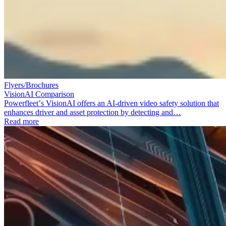
Flyers/Brochures
VisionAI Comparison
Powerfleetʼs VisionAI offers an AI-driven video safety solution that
enhances driver and asset protection by detecting and…
Read more