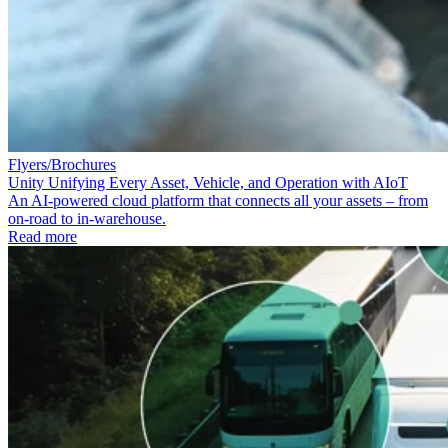
Flyers/Brochures
Unity Unifying Every Asset, Vehicle, and Operation with AIoT
An AI-powered cloud platform that connects all your assets – from
on-road to in-warehouse.
Read more