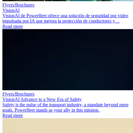
Flyers/Brochures
VisionAI
VisionAI de Powerfleet ofrece una solución de seguridad por video
impulsada por IA que mejora la protección de conductores y…
Read more
Flyers/Brochures
VisionAI Advance to a New Era of Safety
Safety is the pulse of the transport industry, a mandate beyond mere
goals. Powerfleet stands as your ally in this mission.
Read more