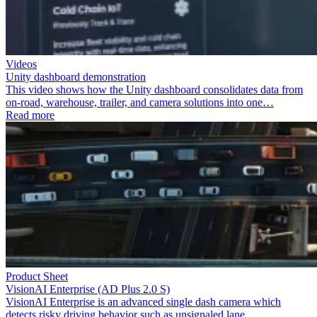
Videos
Unity dashboard demonstration
This video shows how the Unity dashboard consolidates data from
on-road, warehouse, trailer, and camera solutions into one…
Read more
Product Sheet
VisionAI Enterprise (AD Plus 2.0 S)
VisionAI Enterprise is an advanced single dash camera which
detects risky driving behavior such as unsignaled lane…