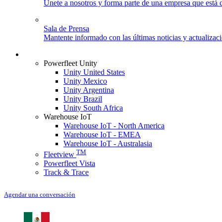
Únete a nosotros y forma parte de una empresa que está d
Sala de Prensa
Mantente informado con las últimas noticias y actualizac
Iniciar sesión
Powerfleet Unity
Unity United States
Unity Mexico
Unity Argentina
Unity Brazil
Unity South Africa
Warehouse IoT
Warehouse IoT - North America
Warehouse IoT - EMEA
Warehouse IoT - Australasia
TM
Fleetview
Powerfleet Vista
Track & Trace
Agendar una conversación