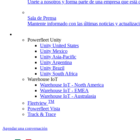
Únete a nosotros y forma parte de una empresa que está d
Sala de Prensa
Mantente informado con las últimas noticias y actualizac
Login
Powerfleet Unity
Unity United States
Unity Mexico
Unity Asia-Pacific
Unity Argentina
Unity Brazil
Unity South Africa
Warehouse IoT
Warehouse IoT - North America
Warehouse IoT - EMEA
Warehouse IoT - Australasia
TM
Fleetview
Powerfleet Vista
Track & Trace
Agendar una conversación