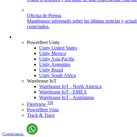
Oficina de Prensa
Manténgase informado sobre las últimas noticias y actua
conectados.
Login
Powerfleet Unity
Unity United States
Unity Mexico
Unity Asia-Pacific
Unity Argentina
Unity Brazil
Unity South Africa
Warehouse IoT
Warehouse IoT - North America
Warehouse IoT - EMEA
Warehouse IoT - Australasia
TM
Fleetview
Powerfleet Vista
Track & Trace
Contáctanos