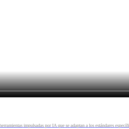
n herramientas impulsadas por IA que se adaptan a los estándares especí