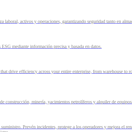
rza laboral, activos y operaciones, garantizando seguridad tanto en a
 ESG mediante información precisa y basada en datos.
 that drive efficiency across your entire enterprise, from warehouse to r
 de construcción, minería, yacimientos petrolíferos y alquiler de equip
 suministro. Prevén incidentes, protege a los operadores y mejora el re