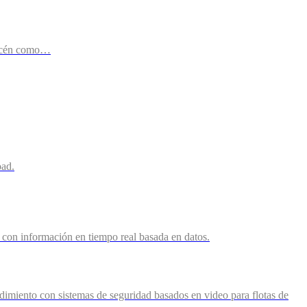
lmacén como…
oad.
os con información en tiempo real basada en datos.
ndimiento con sistemas de seguridad basados en video para flotas de