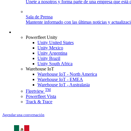
Únete a nosotros y forma parte de una empresa que está d
Sala de Prensa
Mantente informado con las últimas noticias y actualizac
Iniciar sesión
Powerfleet Unity
Unity United States
Unity Mexico
Unity Argentina
Unity Brazil
Unity South Africa
Warehouse IoT
Warehouse IoT - North America
Warehouse IoT - EMEA
Warehouse IoT - Australasia
TM
Fleetview
Powerfleet Vista
Track & Trace
Agendar una conversación