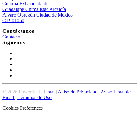
Colonia Exhacienda de
Guadalupe Chimalistac Alcaldía
Álvaro Obregón Ciudad de México
C.P. 01050
Contáctanos
Contacto
Síguenos
©
2026
Powerfleet |
Legal
|
Aviso de Privacidad
|
Aviso Legal de
Email
|
Términos de Uso
Cookies Preferences