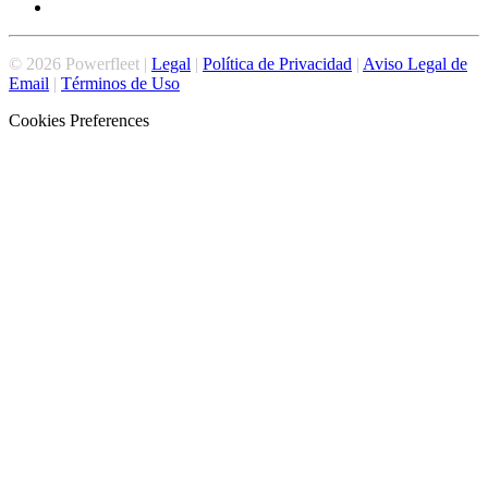
©
2026
Powerfleet |
Legal
|
Política de Privacidad
|
Aviso Legal de
Email
|
Términos de Uso
Cookies Preferences