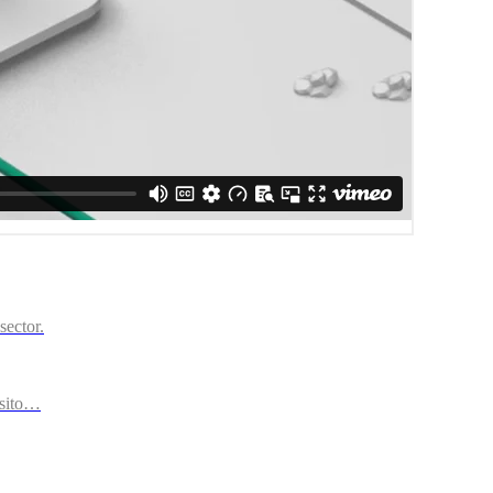
sector.
ósito…