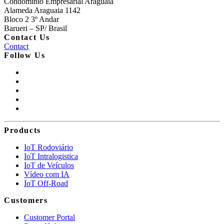
Condomínio Empresarial Araguaia
Alameda Araguaia 1142
Bloco 2 3º Andar
Barueri – SP/ Brasil
Contact Us
Contact
Follow Us
Products
IoT Rodoviário
IoT Intralogistica
IoT de Veículos
Vídeo com IA
IoT Off-Road
Customers
Customer Portal