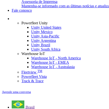
Assessoria de Imprensa
Mantenha-se informado com as últimas notícias e atualiz
Fale conosco
Login
Powerfleet Unity
Unity United States
Unity Mexico
Unity Asia-Pacific
Unity Argentina
Unity Brazil
Unity South Africa
Warehouse IoT
Warehouse IoT - North America
Warehouse IoT - EMEA
Warehouse IoT - Australasia
TM
Fleetview
Powerfleet Vista
Track & Trace
Agende uma conversa
Brasil