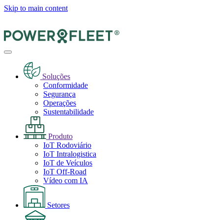
Skip to main content
Soluções
Conformidade
Segurança
Operações
Sustentabilidade
Produto
IoT Rodoviário
IoT Intralogistica
IoT de Veículos
IoT Off-Road
Vídeo com IA
Setores