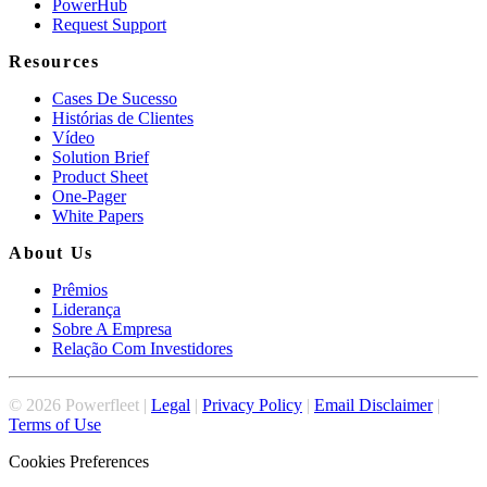
PowerHub
Request Support
Resources
Cases De Sucesso
Histórias de Clientes
Vídeo
Solution Brief
Product Sheet
One-Pager
White Papers
About Us
Prêmios
Liderança
Sobre A Empresa
Relação Com Investidores
©
2026
Powerfleet |
Legal
|
Privacy Policy
|
Email Disclaimer
|
Terms of Use
Cookies Preferences