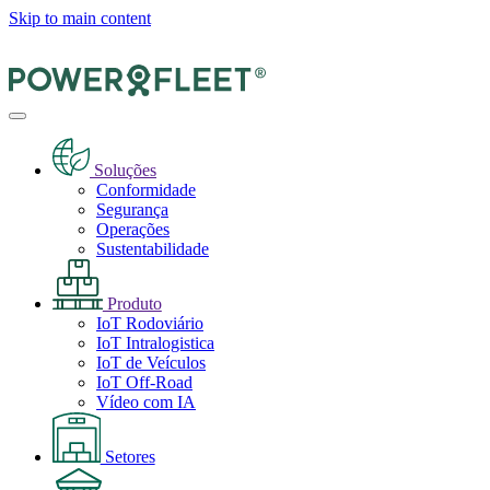
Skip to main content
Soluções
Conformidade
Segurança
Operações
Sustentabilidade
Produto
IoT Rodoviário
IoT Intralogistica
IoT de Veículos
IoT Off-Road
Vídeo com IA
Setores