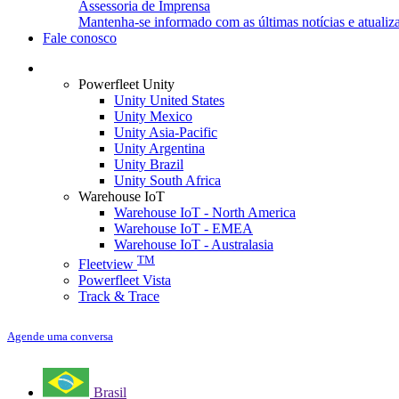
Assessoria de Imprensa
Mantenha-se informado com as últimas notícias e atualiz
Fale conosco
Login
Powerfleet Unity
Unity United States
Unity Mexico
Unity Asia-Pacific
Unity Argentina
Unity Brazil
Unity South Africa
Warehouse IoT
Warehouse IoT - North America
Warehouse IoT - EMEA
Warehouse IoT - Australasia
TM
Fleetview
Powerfleet Vista
Track & Trace
Agende uma conversa
Brasil