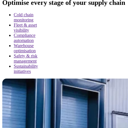
Optimise every stage of your supply chain
Cold chain
monitoring
Fleet & asset
visibility
Compliance
automation
Warehouse
optimisation
Safety & risk
management
Sustainability
initiatives